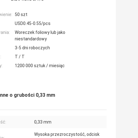
ienie:
50 szt
USD0.45-0.55/pcs
ania:
Woreczek foliowy lub jako
niestandardowy
3-5 dni roboczych
:
T / T
y:
1200 000 sztuk / miesiąc
nne o grubości 0,33 mm
ść:
0,33 mm
Wysoka przezroczystość, odcisk