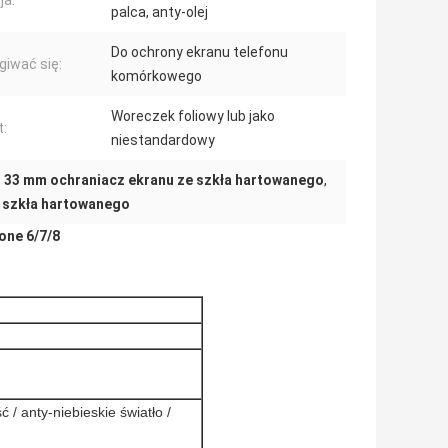
ja:
palca, anty-olej
Do ochrony ekranu telefonu
giwać się:
komórkowego
Woreczek foliowy lub jako
t:
niestandardowy
,
33 mm ochraniacz ekranu ze szkła hartowanego
,
e szkła hartowanego
one 6/7/8
 / anty-niebieskie światło /