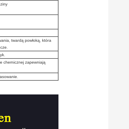
ziny
ania, twardą powłoką, która
ucze.
yk.
ce chemicznej zapewniają
pasowanie.