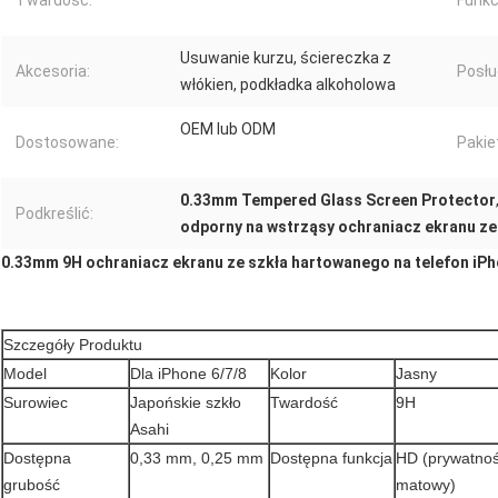
Twardość:
Funkc
Usuwanie kurzu, ściereczka z
Akcesoria:
Posłu
włókien, podkładka alkoholowa
OEM lub ODM
Dostosowane:
Pakie
0.33mm Tempered Glass Screen Protector
Podkreślić:
odporny na wstrząsy ochraniacz ekranu z
0.33mm 9H ochraniacz ekranu ze szkła hartowanego na telefon iPh
Szczegóły Produktu
Model
Dla iPhone 6/7/8
Kolor
Jasny
Surowiec
Japońskie szkło
Twardość
9H
Asahi
Dostępna
0,33 mm, 0,25 mm
Dostępna funkcja
HD (prywatność
grubość
matowy)