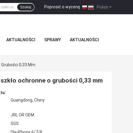
Poprosić o wycenę
|
Polish
Szukaj
AKTUALNOŚCI
SPRAWY
AKTUALNOŚCI
 Grubości 0,33 Mm
 szkło ochronne o grubości 0,33 mm
tu:
Guangdong, Chiny
:
JRL OR OEM
SGS
Dla iPhone 6/7/8