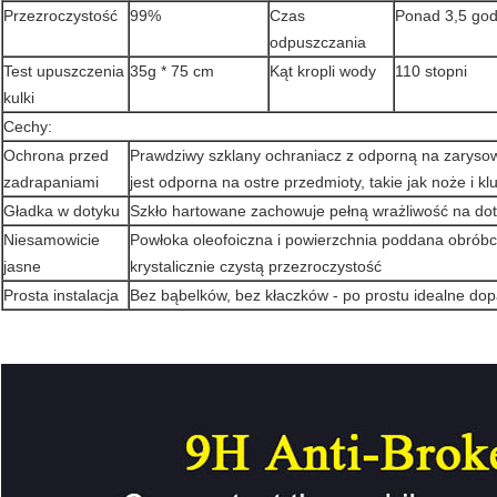
Przezroczystość
99%
Czas
Ponad 3,5 god
odpuszczania
Test upuszczenia
35g * 75 cm
Kąt kropli wody
110 stopni
kulki
Cechy:
Ochrona przed
Prawdziwy szklany ochraniacz z odporną na zarysow
zadrapaniami
jest odporna na ostre przedmioty, takie jak noże i kl
Gładka w dotyku
Szkło hartowane zachowuje pełną wrażliwość na dot
Niesamowicie
Powłoka oleofoiczna i powierzchnia poddana obrób
jasne
krystalicznie czystą przezroczystość
Prosta instalacja
Bez bąbelków, bez kłaczków - po prostu idealne do