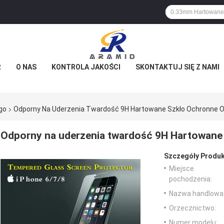
R
O NAS
KONTROLA JAKOŚCI
SKONTAKTUJ SIĘ Z NAMI
go
Odporny Na Uderzenia Twardość 9H Hartowane Szkło Ochronne O
Odporny na uderzenia twardość 9H Hartowane
Szczegóły Produk
Miejsce
pochodzenia:
Nazwa handlowa
Orzecznictwo:
Numer modelu: