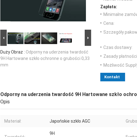
Zapłata:
Minimalne zamów
Cena:
Szczegóły pakow
Czas dostawy:
Duży Obraz :
Odporny na uderzenia twardość
Zasady płatności
9H Hartowane szkło ochronne o grubości 0,33
mm
Możliwość Suppl
Kontakt
Odporny na uderzenia twardość 9H Hartowane szkło ochro
Opis
Materiał:
Japońskie szkło AGC
Grubo
9H