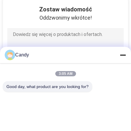
Zostaw wiadomość
WYCIECZKA
Oddzwonimy wkrótce!
PO
FABRYCE
KONTROLA
Candy
JAKOŚCI
3:05 AM
SKONTAKTUJ
Good day, what product are you looking for?
SIĘ
popularne kategorie
Wszystko
Z
NAMI
Etui Na Telefon Z 
Obudowa IPhone Z 
Włókna 
Włókna 
Aramidowego
Aramidowego
AKTUALNOŚCI