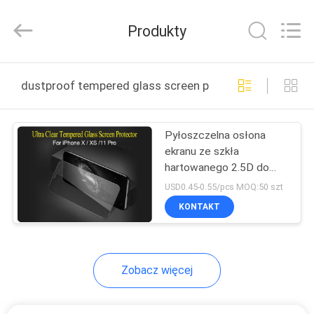
2025
Shenzhen
JRL
Produkty
Technology
Co.,
Ltd.
All
DOM
Rights
Reserved.
dustproof tempered glass screen protector produkcja 
PRODUKTY
Pyłoszczelna osłona
ekranu ze szkła
FILMY
hartowanego 2.5D do
iPhone'a X XS 11 Pro
USD0.45-0.55/pcs MOQ:50 szt
POKAZ
KONTAKT
VR
Zobacz więcej
O
NAS