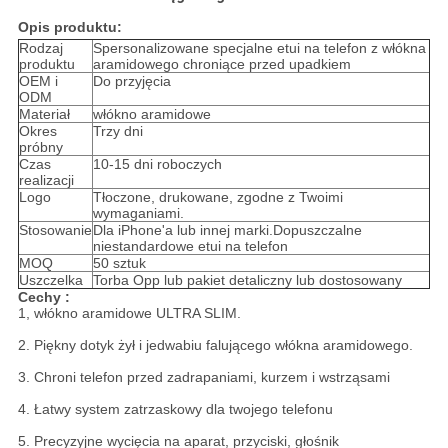
Opis produktu:
Rodzaj
Spersonalizowane specjalne etui na telefon z włókna
produktu
aramidowego chroniące przed upadkiem
OEM i
Do przyjęcia
ODM
Materiał
włókno aramidowe
Okres
Trzy dni
próbny
Czas
10-15 dni roboczych
realizacji
Logo
Tłoczone, drukowane, zgodne z Twoimi
wymaganiami.
Stosowanie
Dla iPhone'a lub innej marki.Dopuszczalne
niestandardowe etui na telefon
MOQ
50 sztuk
Uszczelka
Torba Opp lub pakiet detaliczny lub dostosowany
Cechy :
1, włókno aramidowe ULTRA SLIM.
2. Piękny dotyk żył i jedwabiu falującego włókna aramidowego.
3. Chroni telefon przed zadrapaniami, kurzem i wstrząsami
4. Łatwy system zatrzaskowy dla twojego telefonu
5. Precyzyjne wycięcia na aparat, przyciski, głośnik