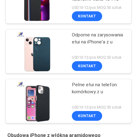
USD10-12/pcs MOQ:50 sztuk
KONTAKT
Odporne na zarysowania
etui na iPhone'a z u
USD10-12/pcs MOQ:50 sztuk
KONTAKT
Pełne etui na telefon
komórkowy z u
USD10-12/pcs MOQ:50 sztuk
KONTAKT
Obudowa iPhone z włókna aramidowego