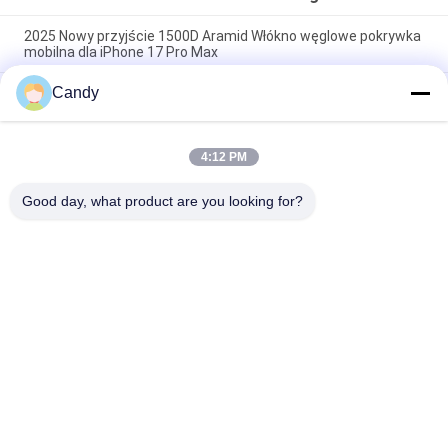
2025 Nowy przyjście 1500D Aramid Włókno węglowe pokrywka
mobilna dla iPhone 17 Pro Max
Candy
Premiumowa obudowa na telefon komórkowy z włókna
węglowego aramidowego z metalową ramką do iPhone 17 Pro
Max
4:12 PM
Niestandardowa okładka metalowa z włókna węglowego
Aramid dla iPhone'a 17 Pro Max
Good day, what product are you looking for?
popularne kategorie
Wszystko
Etui Na Telefon Z 
Obudowa IPhone Z 
Włókna 
Włókna 
Aramidowego
Aramidowego
Etui Na Samsunga Z 
Etui Huawei Z 
Włókna 
Włókna 
Aramidowego
Aramidowego
Etui Na Zegarek Z 
Grawerowane 
Włókna 
Drewniane Etui Na 