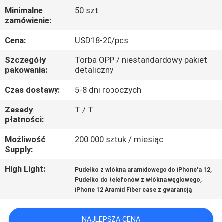
Minimalne
50 szt
KONTROLA
zamówienie:
JAKOŚCI
Cena:
USD18-20/pcs
Szczegóły
Torba OPP / niestandardowy pakiet
SKONTAKTUJ
pakowania:
detaliczny
SIĘ
Czas dostawy:
5-8 dni roboczych
Z
Zasady
T / T
NAMI
płatności:
Możliwość
200 000 sztuk / miesiąc
Supply:
AKTUALNOŚCI
High Light:
,
Pudełko z włókna aramidowego do iPhone'a 12
,
Pudełko do telefonów z włókna węglowego
SPRAWY
iPhone 12 Aramid Fiber case z gwarancją
NEWS
NAJLEPSZA CENA