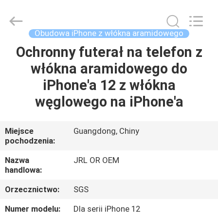
2026
Shenzhen
JRL
Technology
Co.,
Obudowa iPhone z włókna aramidowego
Ltd.
All
Ochronny futerał na telefon z
DOM
Rights
Reserved.
włókna aramidowego do
PRODUKTY
iPhone'a 12 z włókna
węglowego na iPhone'a
FILMY
Miejsce
Guangdong, Chiny
pochodzenia:
POKAZ
VR
Nazwa
JRL OR OEM
handlowa:
O
Orzecznictwo:
SGS
NAS
Numer modelu:
Dla serii iPhone 12