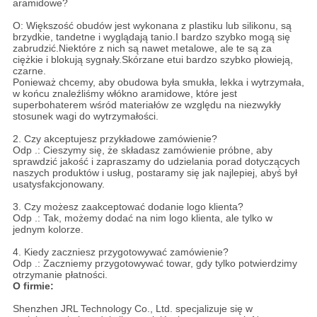
aramidowe?
O: Większość obudów jest wykonana z plastiku lub silikonu, są
brzydkie, tandetne i wyglądają tanio.I bardzo szybko mogą się
zabrudzić.Niektóre z nich są nawet metalowe, ale te są za
ciężkie i blokują sygnały.Skórzane etui bardzo szybko płowieją,
czarne.
Ponieważ chcemy, aby obudowa była smukła, lekka i wytrzymała,
w końcu znaleźliśmy włókno aramidowe, które jest
superbohaterem wśród materiałów ze względu na niezwykły
stosunek wagi do wytrzymałości.
2. Czy akceptujesz przykładowe zamówienie?
Odp .: Cieszymy się, że składasz zamówienie próbne, aby
sprawdzić jakość i zapraszamy do udzielania porad dotyczących
naszych produktów i usług, postaramy się jak najlepiej, abyś był
usatysfakcjonowany.
3. Czy możesz zaakceptować dodanie logo klienta?
Odp .: Tak, możemy dodać na nim logo klienta, ale tylko w
jednym kolorze.
4. Kiedy zaczniesz przygotowywać zamówienie?
Odp .: Zaczniemy przygotowywać towar, gdy tylko potwierdzimy
otrzymanie płatności.
O firmie:
Shenzhen JRL Technology Co., Ltd. specjalizuje się w