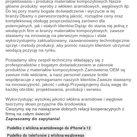
projektowaniu i produkcji materiałów kompozytowych.Nasze
główne produkty: wyroby z włókien aramidowych, węglowych itp.
Do tej pory mamy bogate doświadczenie i wyczucie w tej
branży.Dbamy o pierwszorzędną jakość, rozsądne ceny oraz
kompleksową obsługę posprzedażową zarówno dla
potencjalnych, jak i stałych klientów.Dążąc do stania się jedną z
wiodących firm w branży materiałów kompozytowych, zawsze
stawiamy na innowację na pierwszym miejscu i stale
wykorzystujemy zaktualizowany, zaawansowany technologicznie
sprzęt i metody produkcji, aby pomóc naszym klientom utrzymać
wiodącą pozycję na rynku.
Posiadamy silny zespół techniczny składający się z
profesjonalistów z bogatym doświadczeniem w zakresie
produktów z materiałów kompozytowych.Zamówienia OEM są
zawsze mile widziane, a nasz personel zawsze ściśle
współpracuje z wymaganiami naszych klientów.Zawsze stawiamy
na innowacyjność, jakość i usługi.Przywiązujemy dużą wagę do
każdej obróbki, projektowania, produkcji i serwisu.
Wykorzystując wysokiej jakości włókna aramidowe i węglowe
tworzymy słowo przyjazne dla środowiska.
Cieszymy się na nawiązanie dobrych relacji kooperacyjnych z
firmą na całym świecie!
Zapraszamy do zapytania!
Pudełko z włókna aramidowego do iPhone'a 12
Pudełko do telefonów z włókna węglowego