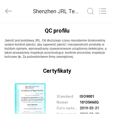
2026
Shenzhen
JRL
Shenzhen JRL Technology Co., Ltd Kontrola jakości
Technology
Co.,
Ltd.
All
DOM
Rights
Reserved.
QC profilu
Jakość jest podstawą JRL. Od dłuższego czasu nieustannie doskonalimy
PRODUKTY
system kontroli jakości, aby zapewnić jakość i niezawodność produktu w
każdym ogniwie, wprowadzamy zaawansowane urządzenia detekcyjne, a
także prowadzimy inspekcje przychodzące, kontrole procesów, inspekcje
końcowe itp. Za pośrednictwem firmy zewnętrznej.
FILMY
Certyfikaty
POKAZ
VR
Standard
ISO9001
O
Numer
10135460Q
NAS
Data wydania
2019-03-21
Data wygaśnięcia
2022-03-20