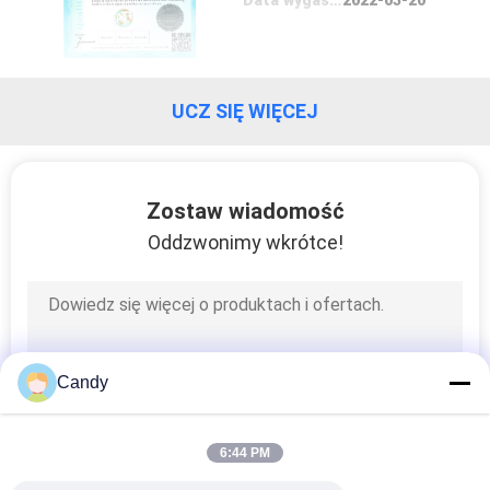
KONTROLA
JAKOŚCI
UCZ SIĘ WIĘCEJ
SKONTAKTUJ
SIĘ
Zostaw wiadomość
Z
Oddzwonimy wkrótce!
NAMI
AKTUALNOŚCI
Candy
SPRAWY
6:44 PM
NEWS