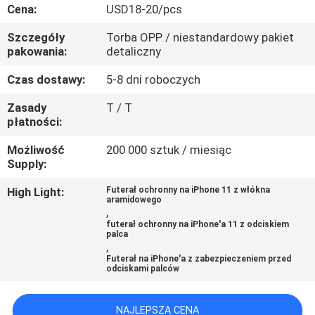
Cena:
USD18-20/pcs
KONTROLA
Szczegóły
Torba OPP / niestandardowy pakiet
JAKOŚCI
pakowania:
detaliczny
Czas dostawy:
5-8 dni roboczych
SKONTAKTUJ
Zasady
T / T
SIĘ
płatności:
Z
Możliwość
200 000 sztuk / miesiąc
Supply:
NAMI
High Light:
Futerał ochronny na iPhone 11 z włókna
aramidowego
,
AKTUALNOŚCI
futerał ochronny na iPhone'a 11 z odciskiem
palca
,
SPRAWY
Futerał na iPhone'a z zabezpieczeniem przed
odciskami palców
NEWS
NAJLEPSZA CENA