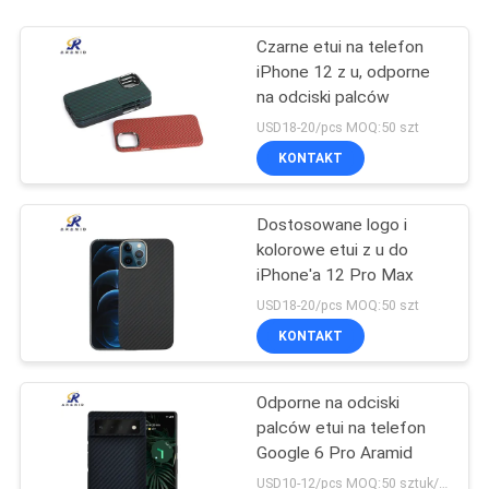
Czarne etui na telefon
iPhone 12 z u, odporne
na odciski palców
USD18-20/pcs MOQ:50 szt
KONTAKT
Dostosowane logo i
kolorowe etui z u do
iPhone'a 12 Pro Max
USD18-20/pcs MOQ:50 szt
KONTAKT
Odporne na odciski
palców etui na telefon
Google 6 Pro Aramid
USD10-12/pcs MOQ:50 sztuk/model/kolor