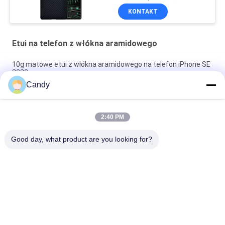
KONTAKT
Etui na telefon z włókna aramidowego
10g matowe etui z włókna aramidowego na telefon iPhone SE
2020
Candy
iPhone SE papierowy cienki, wojskowy futerał na telefon z
aramidu
2:40 PM
Etui na telefon iPhone X z błyszczącym wykończeniem z
włókna aramidowego
Good day, what product are you looking for?
popularne kategorie
Wszystko
Etui Na Telefon Z 
Obudowa IPhone Z 
Włókna 
Włókna 
Aramidowego
Aramidowego
Etui Na Samsunga Z 
Etui Huawei Z 