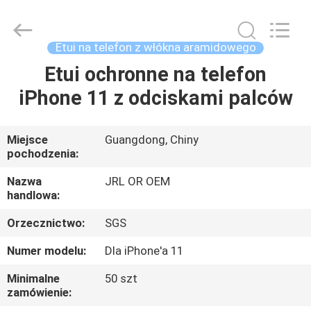
2026
Shenzhen
JRL
Technology
Co.,
Etui na telefon z włókna aramidowego
Ltd.
All
Etui ochronne na telefon
DOM
Rights
Reserved.
iPhone 11 z odciskami palców
PRODUKTY
Miejsce
Guangdong, Chiny
pochodzenia:
FILMY
Nazwa
JRL OR OEM
handlowa:
POKAZ
Orzecznictwo:
SGS
VR
Numer modelu:
Dla iPhone'a 11
O
Minimalne
50 szt
zamówienie:
NAS