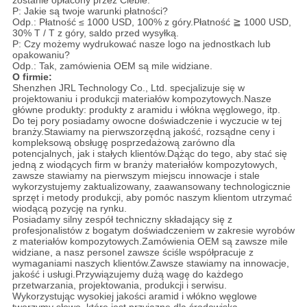
zostanie opłacony przez Ciebie.
P: Jakie są twoje warunki płatności?
Odp.: Płatność ≤ 1000 USD, 100% z góry.Płatność ≧ 1000 USD,
30% T / T z góry, saldo przed wysyłką.
P: Czy możemy wydrukować nasze logo na jednostkach lub
opakowaniu?
Odp.: Tak, zamówienia OEM są mile widziane.
O firmie:
Shenzhen JRL Technology Co., Ltd. specjalizuje się w
projektowaniu i produkcji materiałów kompozytowych.Nasze
główne produkty: produkty z aramidu i włókna węglowego, itp.
Do tej pory posiadamy owocne doświadczenie i wyczucie w tej
branży.Stawiamy na pierwszorzędną jakość, rozsądne ceny i
kompleksową obsługę posprzedażową zarówno dla
potencjalnych, jak i stałych klientów.Dążąc do tego, aby stać się
jedną z wiodących firm w branży materiałów kompozytowych,
zawsze stawiamy na pierwszym miejscu innowacje i stale
wykorzystujemy zaktualizowany, zaawansowany technologicznie
sprzęt i metody produkcji, aby pomóc naszym klientom utrzymać
wiodącą pozycję na rynku.
Posiadamy silny zespół techniczny składający się z
profesjonalistów z bogatym doświadczeniem w zakresie wyrobów
z materiałów kompozytowych.Zamówienia OEM są zawsze mile
widziane, a nasz personel zawsze ściśle współpracuje z
wymaganiami naszych klientów.Zawsze stawiamy na innowacje,
jakość i usługi.Przywiązujemy dużą wagę do każdego
przetwarzania, projektowania, produkcji i serwisu.
Wykorzystując wysokiej jakości aramid i włókno węglowe