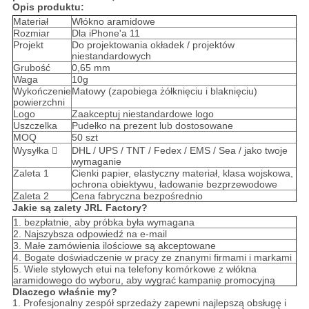
Opis produktu:
Materiał
Włókno aramidowe
Rozmiar
Dla iPhone'a 11
Projekt
Do projektowania okładek / projektów
niestandardowych
Grubość
0,65 mm
Waga
10g
Wykończenie
Matowy (zapobiega żółknięciu i blaknięciu)
powierzchni
Logo
Zaakceptuj niestandardowe logo
Uszczelka
Pudełko na prezent lub dostosowane
MOQ
50 szt
Wysyłka 
DHL / UPS / TNT / Fedex / EMS / Sea / jako twoje
wymaganie
Zaleta 1
Cienki papier, elastyczny materiał, klasa wojskowa,
ochrona obiektywu, ładowanie bezprzewodowe
Zaleta 2
Cena fabryczna bezpośrednio
Jakie są zalety JRL Factory?
1. bezpłatnie, aby próbka była wymagana
2. Najszybsza odpowiedź na e-mail
3. Małe zamówienia ilościowe są akceptowane
4. Bogate doświadczenie w pracy ze znanymi firmami i markami
5. Wiele stylowych etui na telefony komórkowe z włókna
aramidowego do wyboru, aby wygrać kampanię promocyjną
Dlaczego właśnie my?
1. Profesjonalny zespół sprzedaży zapewni najlepszą obsługę i